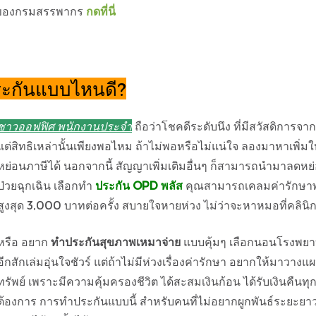
ซต์ ของกรมสรรพากร
กดที่นี่
ระกันแบบไหนดี?
ชาวออฟฟิศ พนักงานประจำ
ถือว่าโชคดีระดับนึง ที่มีสวัสดิการจา
แต่สิทธิเหล่านั้นเพียงพอไหม ถ้าไม่พอหรือไม่แน่ใจ ลองมาหาเพิ่ม
หย่อนภาษีได้ นอกจากนี้ สัญญาเพิ่มเติมอื่นๆ ก็สามารถนำมาลดหย่อนภ
ป่วยฉุกเฉิน เลือกทำ
ประกัน OPD พลัส
คุณสามารถเคลมค่ารักษาพยาบ
สูงสุด 3,000 บาทต่อครั้ง สบายใจหายห่วง ไม่ว่าจะหาหมอที่คลิ
หรือ อยาก
ทำประกันสุขภาพเหมาจ่าย
แบบคุ้มๆ เลือกนอนโรงพยาบาล
อีกสักเล่มอุ่นใจชัวร์ แต่ถ้าไม่มีห่วงเรื่องค่ารักษา อยากให้มา
ทรัพย์ เพราะมีความคุ้มครองชีวิต ได้สะสมเงินก้อน ได้รับเงินคืนทุก
ต้องการ การทำประกันแบบนี้ สำหรับคนที่ไม่อยากผูกพันธ์ระยะย