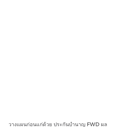
วางแผนก่อนแก่ด้วย ประกันบำนาญ FWD ผล