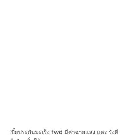
เบี้ยประกันมะเร็ง fwd มีค่าฉายแสง และ รังสี