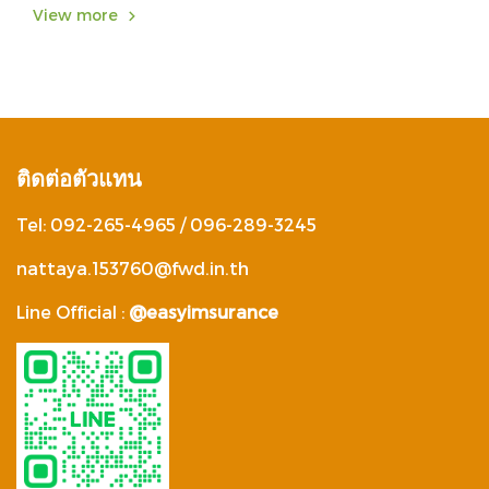
View more
ติดต่อตัวแทน
Tel: 092-265-4965 / 096-289-3245
nattaya.153760@fwd.in.th
Line Official :
@easyimsurance